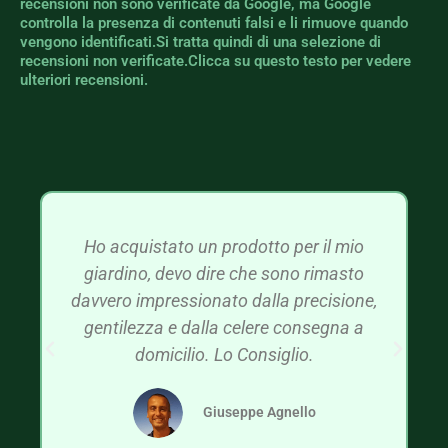
recensioni non sono verificate da Google, ma Google
controlla la presenza di contenuti falsi e li rimuove quando
vengono identificati.Si tratta quindi di una selezione di
recensioni non verificate.Clicca su questo testo per vedere
ulteriori recensioni.
Ho acquistato un prodotto per il mio
giardino, devo dire che sono rimasto
davvero impressionato dalla precisione,
gentilezza e dalla celere consegna a
domicilio. Lo Consiglio.
Giuseppe Agnello