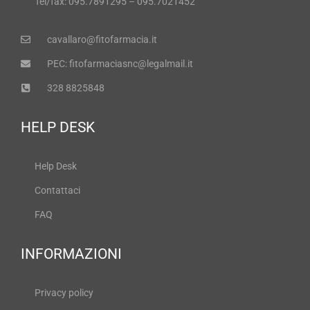
Tel/fax: 095.7891295 – 095.7021452
cavallaro@fitofarmacia.it
PEC: fitofarmaciasnc@legalmail.it
328 8825848
HELP DESK
Help Desk
Contattaci
FAQ
INFORMAZIONI
Privacy policy