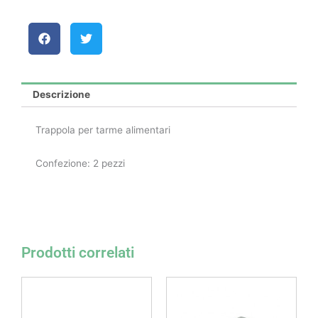
Descrizione
Trappola per tarme alimentari
Confezione: 2 pezzi
Prodotti correlati
Fascia
Questo
di
prodotto
prezzo:
da