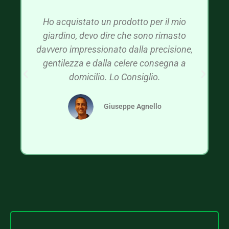
Ho acquistato un prodotto per il mio
giardino, devo dire che sono rimasto
davvero impressionato dalla precisione,
gentilezza e dalla celere consegna a
domicilio. Lo Consiglio.
Giuseppe Agnello