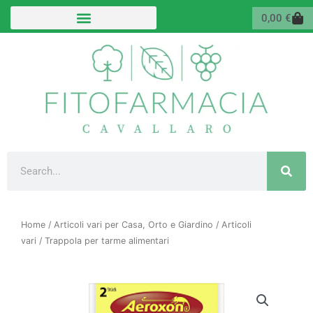
Vai
Carr
0,00
€
al
contenuto
Cerca
Home
/
Articoli vari per Casa, Orto e Giardino
/
Articoli
vari
/ Trappola per tarme alimentari