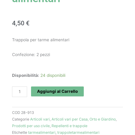
4,50
€
Trappola per tarme alimentari
Confezione: 2 pezzi
Trappola
Disponibilità:
24 disponibili
per
tarme
Aggiungi al Carrello
alimentari
quantità
COD
28-913
Categorie
Articoli vari
,
Articoli vari per Casa, Orto e Giardino
,
Prodotti per uso civile
,
Repellenti e trappole
Etichette
tarmealimentari
,
trappoletarmealimentari