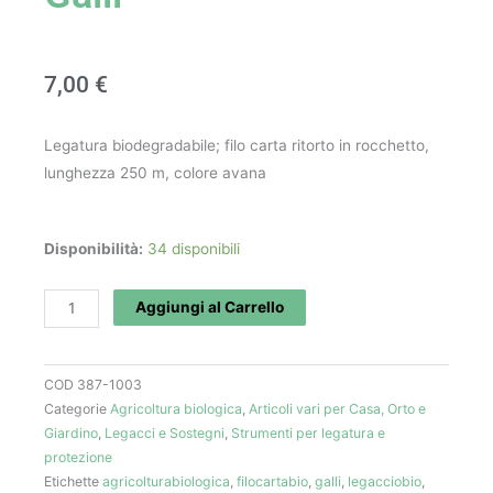
7,00
€
Legatura biodegradabile; filo carta ritorto in rocchetto,
lunghezza 250 m, colore avana
Filo
Disponibilità:
34 disponibili
carta
ritorto
Aggiungi al Carrello
BIO
-
COD
387-1003
Galli
Categorie
Agricoltura biologica
,
Articoli vari per Casa, Orto e
quantità
Giardino
,
Legacci e Sostegni
,
Strumenti per legatura e
protezione
Etichette
agricolturabiologica
,
filocartabio
,
galli
,
legacciobio
,