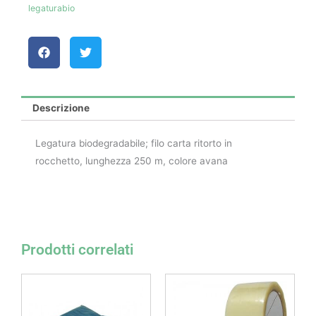
legaturabio
Descrizione
Legatura biodegradabile; filo carta ritorto in
rocchetto, lunghezza 250 m, colore avana
Prodotti correlati
Fascia
Questo
di
prodotto
prezzo:
da