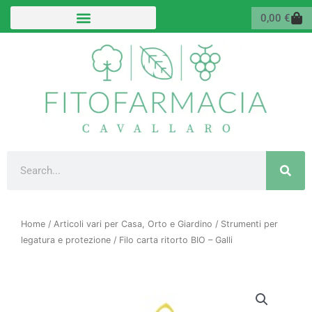
Vai
Carr
0,00
€
al
contenuto
Cerca
Home
/
Articoli vari per Casa, Orto e Giardino
/
Strumenti per
legatura e protezione
/ Filo carta ritorto BIO – Galli