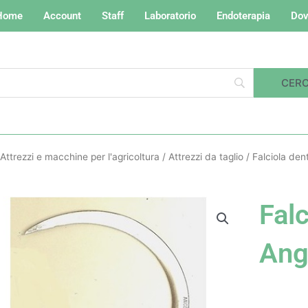
Home
Account
Staff
Laboratorio
Endoterapia
Dov
Attrezzi e macchine per l'agricoltura
/
Attrezzi da taglio
/ Falciola den
Falc
Ang