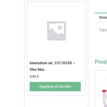
Desc
Falc
Prodo
Interruttore art. 2317032R –
Oleo Mac
4,00
€
Aggiungi al Carrello