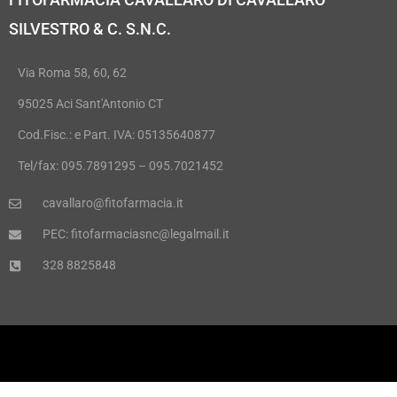
SILVESTRO & C. S.N.C.
Via Roma 58, 60, 62
95025 Aci Sant'Antonio CT
Cod.Fisc.: e Part. IVA: 05135640877
Tel/fax: 095.7891295 – 095.7021452
cavallaro@fitofarmacia.it
PEC: fitofarmaciasnc@legalmail.it
328 8825848