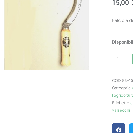
15,00
Falciola 
Falciola
Disponibil
dentata
-
Angelo
B.
COD
93-15
quantità
Categorie
l'agricoltur
Etichette
a
valsecchi