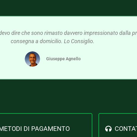
devo dire che sono rimasto davvero impressionato dalla pre
consegna a domicilio. Lo Consiglio.
Giuseppe Agnello
METODI DI PAGAMENTO
CONTA