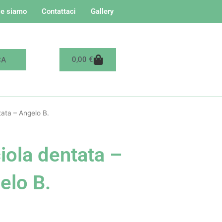
e siamo
Contattaci
Gallery
Carrello
0,00
€
tata – Angelo B.
iola dentata –
elo B.