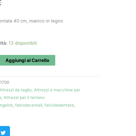
€
dentata 40 cm, manico in legno
ità:
13 disponibili
Aggiungi al Carrello
1700
Attrezzi da taglio
,
Attrezzi e macchine per
a
,
Attrezzi per il terreno
ngelob
,
falciolacereali
,
falcioladentata
,