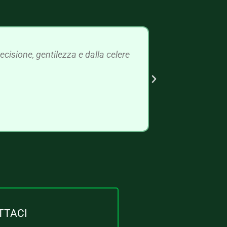
cisione, gentilezza e dalla celere
TTACI