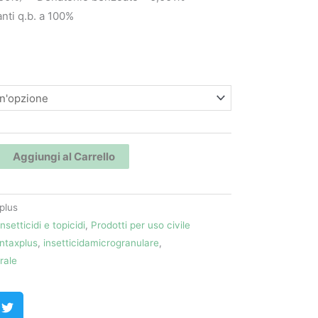
nti q.b. a 100%
a
ulare
Aggiungi al Carrello
plus
Insetticidi e topicidi
,
Prodotti per uso civile
ntaxplus
,
insetticidamicrogranulare
,
rale