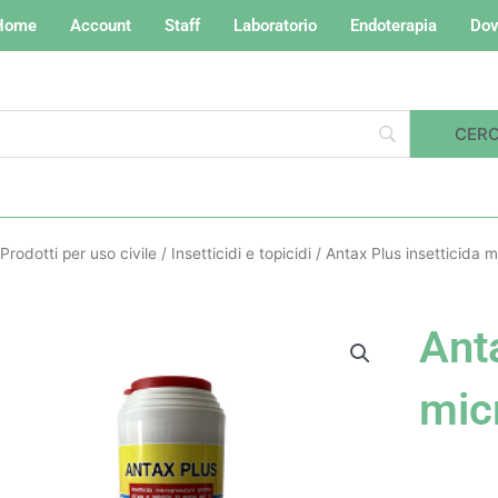
Home
Account
Staff
Laboratorio
Endoterapia
Dov
Prodotti per uso civile
/
Insetticidi e topicidi
/ Antax Plus insetticida 
Anta
mic