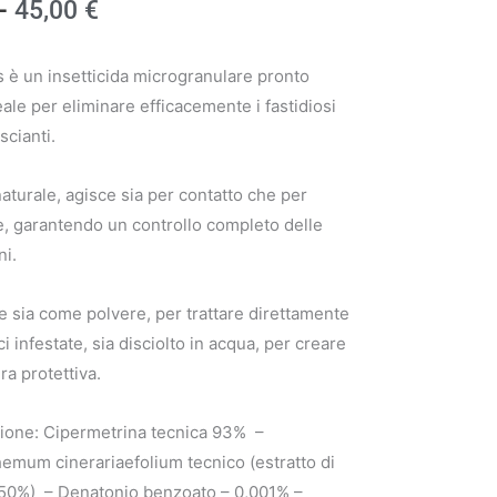
Fascia
-
45,00
€
di
 è un insetticida microgranulare pronto
prezzo:
deale per eliminare efficacemente i fastidiosi
iscianti.
da
9,50 €
 naturale, agisce sia per contatto che per
e, garantendo un controllo completo delle
a
ni.
45,00 €
le sia come polvere, per trattare direttamente
ci infestate, sia disciolto in acqua, per creare
ra protettiva.
one: Cipermetrina tecnica 93% –
emum cinerariaefolium tecnico (estratto di
l 50%) – Denatonio benzoato – 0,001% –