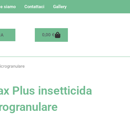
e siamo
Contattaci
Gallery
Carrello
0,00
€
microgranulare
x Plus insetticida
rogranulare