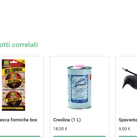
tti correlati
esca formiche box
Creolina (1 L)
Spaventa
18,50
€
9,00
€