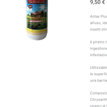
9,50
€
Antax Plus
all’uso, i
insetti str
Il piretro
ingestion
infestazio
Utilizzabi
le superfi
una barrie
Composizi
Chrysanth
piretro a