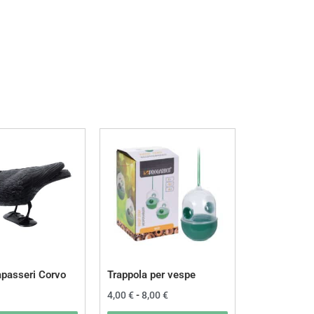
Fascia
Questo
di
prodotto
prezzo:
da
ha
4,00 €
a
più
8,00 €
varianti.
Le
opzioni
possono
passeri Corvo
Trappola per vespe
essere
4,00
€
-
8,00
€
scelte