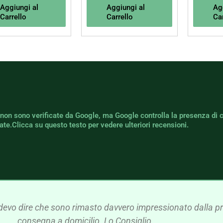
Aggiungi al
Aggiungi al
Ag
Carrello
Carrello
Car
 non sono verificate da Google, ma Google controlla la presenza di 
icate.Clicca su questo testo per vedere ulteriori recensioni.
devo dire che sono rimasto davvero impressionato dalla pre
consegna a domicilio. Lo Consiglio.