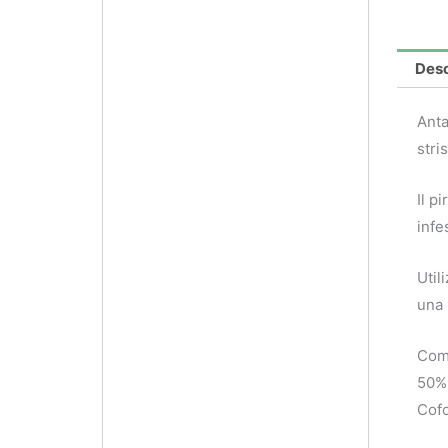
Desc
Anta
stris
Il p
infe
Util
una 
Comp
50%)
Cofo