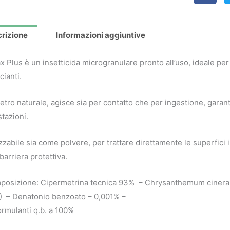
rizione
Informazioni aggiuntive
x Plus è un insetticida microgranulare pronto all’uso, ideale per 
cianti.
iretro naturale, agisce sia per contatto che per ingestione, gara
stazioni.
izzabile sia come polvere, per trattare direttamente le superfici i
barriera protettiva.
osizione: Cipermetrina tecnica 93% – Chrysanthemum cinerariae
 – Denatonio benzoato – 0,001% –
rmulanti q.b. a 100%