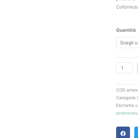
Coformula
Antax
Quantità
Plus
insetticid
microgran
quantità
COD
antax
Categorie
Etichette
a
piretronatu