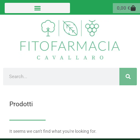
Vai
Carr
0,00
€
al
contenuto
Cerca
Prodotti
It seems we can't find what you're looking for.