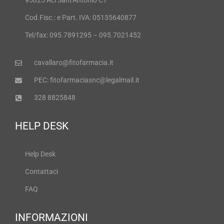
95025 Aci Sant'Antonio CT
Cod.Fisc.: e Part. IVA: 05135640877
Tel/fax: 095.7891295 – 095.7021452
cavallaro@fitofarmacia.it
PEC: fitofarmaciasnc@legalmail.it
328 8825848
HELP DESK
Help Desk
Contattaci
FAQ
INFORMAZIONI