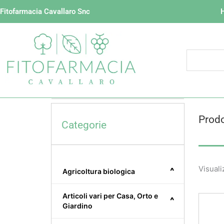
Vai
Fitofarmacia Cavallaro Snc
al
contenuto
Prodo
Categorie
Visuali
^
Agricoltura biologica
Articoli vari per Casa, Orto e
^
Giardino