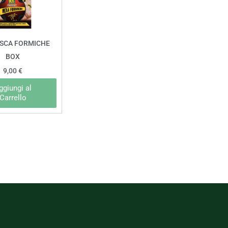
ESCA FORMICHE
BOX
9,00
€
ggiungi al
Carrello