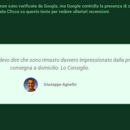
 non sono verificate da Google, ma Google controlla la presenza di 
icate.Clicca su questo testo per vedere ulteriori recensioni.
devo dire che sono rimasto davvero impressionato dalla pre
consegna a domicilio. Lo Consiglio.
Giuseppe Agnello