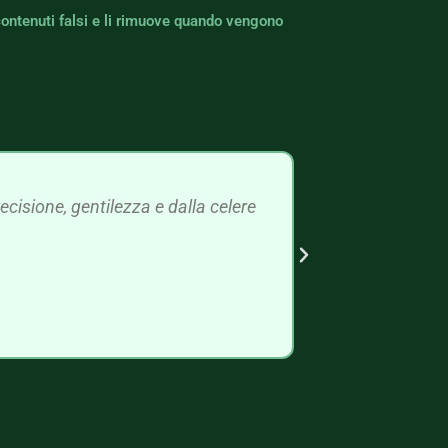
contenuti falsi e li rimuove quando vengono
cisione, gentilezza e dalla celere